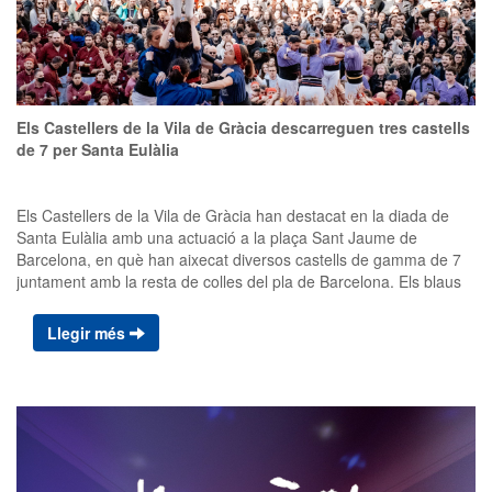
vegades durant el segle XIX. A més, la diada s'emmarca en els
actes de la commemoració de la revolta de les Quintes a Gràcia,
quan les veïnes del barri es van aixecar en armes en contra de
les lleves de les guerres d'independència. Per si fos poc, la diada
es celebra a la Plaça de la Revolució de 1868, la qual
commemora l'aixecament popular que va donar peu al sexenni
Els Castellers de la Vila de Gràcia descarreguen tres castells
democràtic, el primer període democràtic a la història de l'estat
de 7 per Santa Eulàlia
espanyol. Tot plegat, resumeix l’esperit reivindicatiu i d’identitat de
la Vila de Gràcia. Els membres de la colla de la camisa blava
continuen treballant amb força i compromís assaig rere assaig
Els Castellers de la Vila de Gràcia han destacat en la diada de
per afrontar els reptes de la temporada.
Santa Eulàlia amb una actuació a la plaça Sant Jaume de
Barcelona, en què han aixecat diversos castells de gamma de 7
juntament amb la resta de colles del pla de Barcelona. Els blaus
han descarregat un 5d7, un 3d7a, un 4d7 i dos pilars de 4,
demostrant un gran domini tècnic. Com és tradició, la jornada
Llegir més
va concloure amb el pilar al balcó, enguany fet per CVG. Una
imatge que, un any més, ha captivat el públic de la plaça.
L'actuació arriba pocs dies després de la nova junta i la renovació
de la tècnica, un procés que ha permès revitalitzar la colla i
establir les bases per assolir els objectius de la temporada.