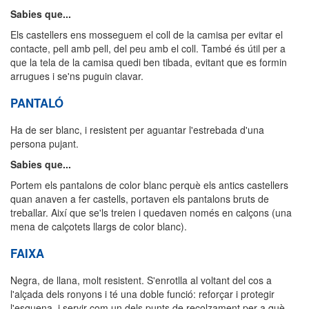
Sabies que...
Els castellers ens mosseguem el coll de la camisa per evitar el
contacte, pell amb pell, del peu amb el coll. També és útil per a
que la tela de la camisa quedi ben tibada, evitant que es formin
arrugues i se'ns puguin clavar.
PANTALÓ
Ha de ser blanc, i resistent per aguantar l'estrebada d'una
persona pujant.
Sabies que...
Portem els pantalons de color blanc perquè els antics castellers
quan anaven a fer castells, portaven els pantalons bruts de
treballar. Així que se'ls treien i quedaven només en calçons (una
mena de calçotets llargs de color blanc).
FAIXA
Negra, de llana, molt resistent. S'enrotlla al voltant del cos a
l'alçada dels ronyons i té una doble funció: reforçar i protegir
l'esquena, i servir com un dels punts de recolzament per a què