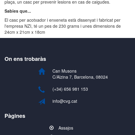
plaça, un casc per prevenir lesions en cas de caigudes.
Sabies que...
El casc per acotxador i enxeneta està dissenyat i fabricat per
l'empresa NZI, té un pes de 230 grams i unes dimensions de
24cm x 21cm x 18cm
On ens trobaràs
Can Musons
C/Alzina 7, Barcelona, 08024
(+34) 656 981 153
info@cvg.cat
Pàgines
Assajos