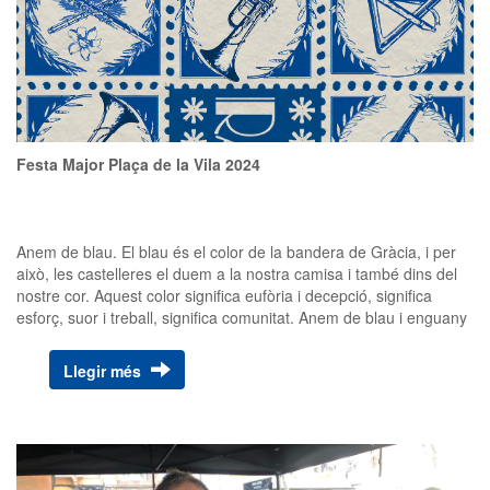
Festa Major Plaça de la Vila 2024
Anem de blau. El blau és el color de la bandera de Gràcia, i per
això, les castelleres el duem a la nostra camisa i també dins del
nostre cor. Aquest color significa eufòria i decepció, significa
esforç, suor i treball, significa comunitat. Anem de blau i enguany
li fem un homenatge i veureu una plaça tenyida igual que la veieu
en una Diada Castellera. Celebrant el 100 aniversari de l'estrena
Llegir més
d'una de les peces musicals simfòniques més famoses,
Rhapsody in Blue, de George Gershwin, us presentem Rapsòdia
en Blau, el guarnit de Plaça de la Vila del 2024. A la plaça hi
veureu l'Orquestra Simfònica dels Castellers de la Vila de Gràcia,
amb més d'un centenar d'instruments musicals, tots de color blau