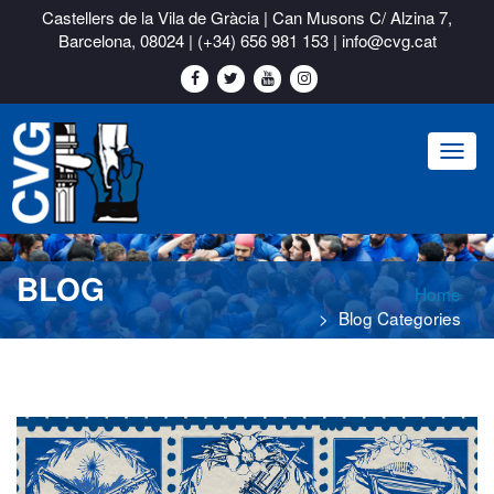
Castellers de la Vila de Gràcia | Can Musons C/ Alzina 7,
Barcelona, 08024 |
(+34) 656 981 153
|
info@cvg.cat
Toggl
naviga
BLOG
Home
Blog Categories