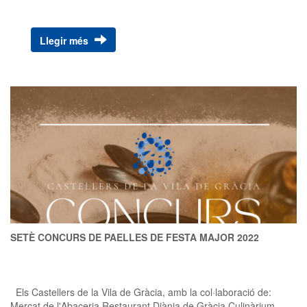
pogut tornar a la normalitat sense restriccions, per això podrem
repetir els assajos a plaça, el pilar caminat o la diada castellera
que comptarà amb les colles Xiquets de Reus , Colla Joves
Llegir més
Xiquets de Valls i els Castellers de la Vila de Gràcia clar ... Us hi
esperem! Esperem que gaudiu de la festa , que respecteu els
guarnits que participeu i gaudiu dels castells i que xaleu de
valent , i sempre recordant que només SI és Si.
SETÈ CONCURS DE PAELLES DE FESTA MAJOR 2022
Els Castellers de la Vila de Gràcia, amb la col·laboració de:
Mercat de l'Abaceria Restaurant Diània de Gràcia Culinàrium