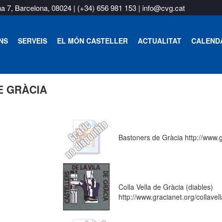
na 7, Barcelona, 08024 |
(+34) 656 981 153
|
info@cvg.cat
NS
SERVEIS
EL MÓN CASTELLER
ACTUALITAT
CALEND
E GRÀCIA
Bastoners de Gràcia http://www.
Colla Vella de Gràcia (diables)
http://www.gracianet.org/collavell