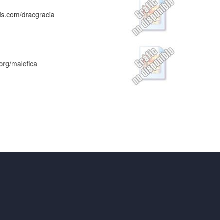
lis.com/dracgracia
.org/malefica