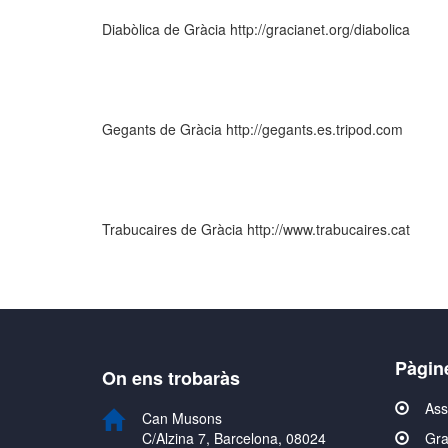
Diabòlica de Gràcia http://gracianet.org/diabolica
Gegants de Gràcia http://gegants.es.tripod.com
Trabucaires de Gràcia http://www.trabucaires.cat
Pàgin
On ens trobaràs
Ass
Can Musons
C/Alzina 7, Barcelona, 08024
Gra