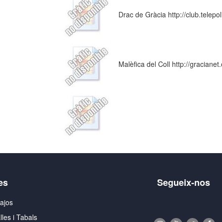
Drac de Gràcia http://club.telepo
Malèfica del Coll http://gracianet
es
Segueix-nos
ajos
lles i Tabals