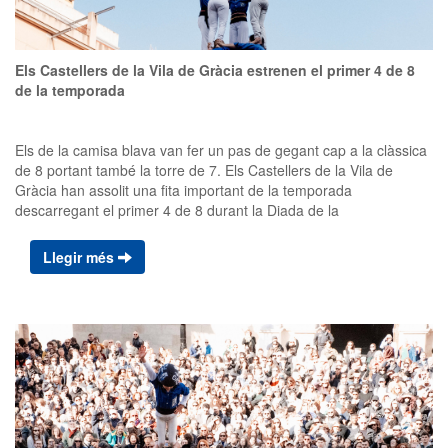
Els Castellers de la Vila de Gràcia estrenen el primer 4 de 8
de la temporada
Els de la camisa blava van fer un pas de gegant cap a la clàssica
de 8 portant també la torre de 7. Els Castellers de la Vila de
Gràcia han assolit una fita important de la temporada
descarregant el primer 4 de 8 durant la Diada de la
Independència aquest dissabte. A més, també van completar la
torre de 7 i el 7 de 7, dos castells inèdits aquest any que
Llegir més
demostren el bon moment de la colla. La diada va començar amb
un pilar a l'antiga a la plaça de la Vila. També van fer un intent
desmuntat d’un pilar de 5, seguit de dos pilars de 4 que van
completar l'actuació. La jornada també va comptar amb la
participació i suport dels Castellers de Sant Cugat i els Castellers
de Sarrià. La Diada de la Independència és una cita especialment
significativa per al barri, ja que commemora la Vila com a municipi
independent de la ciutat de Barcelona; fet que va succeir tres
vegades durant el segle XIX. A més, la diada s'emmarca en els