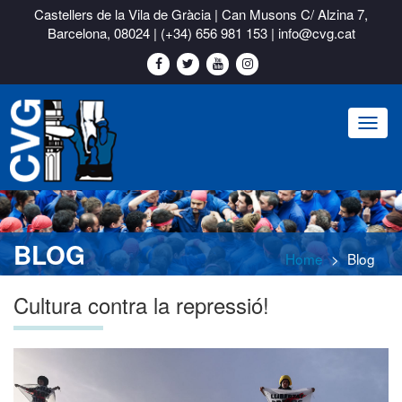
Castellers de la Vila de Gràcia | Can Musons C/ Alzina 7,
Barcelona, 08024 |
(+34) 656 981 153
|
info@cvg.cat
Toggl
naviga
BLOG
Home
Blog
Cultura contra la repressió!