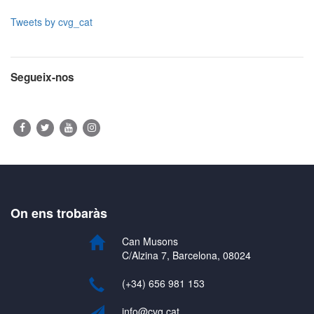
Tweets by cvg_cat
Segueix-nos
On ens trobaràs
Can Musons
C/Alzina 7, Barcelona, 08024
(+34) 656 981 153
info@cvg.cat