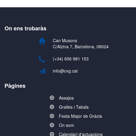
On ens trobaràs
Can Musons
C/Alzina 7, Barcelona, 08024
(+34) 656 981 153
info@cvg.cat
Pàgines
Assajos
Gralles i Tabals
Festa Major de Gràcia
On som
Calendari d'actuacions