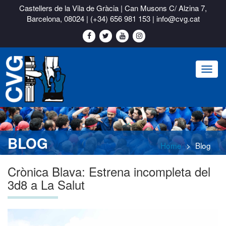
Castellers de la Vila de Gràcia | Can Musons C/ Alzina 7,
Barcelona, 08024 |
(+34) 656 981 153
|
info@cvg.cat
Toggl
naviga
BLOG
Home
Blog
Crònica Blava: Estrena incompleta del
3d8 a La Salut