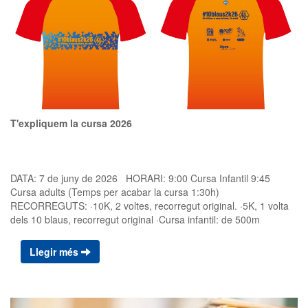
T'expliquem la cursa 2026
DATA: 7 de juny de 2026 HORARI: 9:00 Cursa Infantil 9:45
Cursa adults (Temps per acabar la cursa 1:30h)
RECORREGUTS: ·10K, 2 voltes, recorregut original. ·5K, 1 volta
dels 10 blaus, recorregut original ·Cursa infantil: de 500m
(nascuts a partir del 2018) i de 1km (nascuts entre el 2012 i el
2017) CATEGORIES: Consulteu el reglament. INSCRIPCIONS:
Llegir més
Des del 7 de març fins al 3 de juny a través de
https://sportmaniacs.com/ca/services/inscription/cursa-dels-10-
blaus-de-gracia-2026 PREU: La inscripció a la cursa d’adults té
un cost de 18 euros amb samarreta i 12 euros sense samarreta.