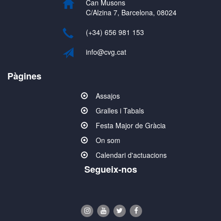
Can Musons
C/Alzina 7, Barcelona, 08024
(+34) 656 981 153
info@cvg.cat
Pàgines
Assajos
Gralles i Tabals
Festa Major de Gràcia
On som
Calendari d'actuacions
Segueix-nos