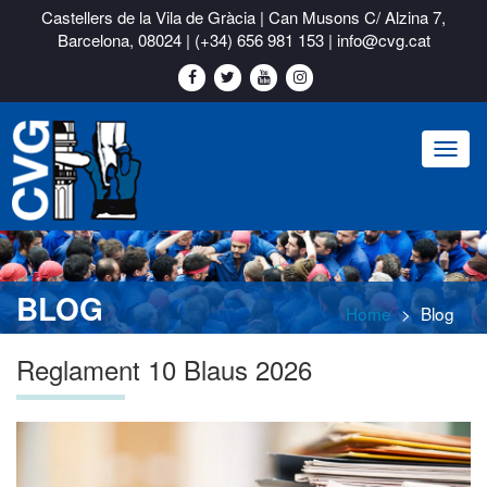
Castellers de la Vila de Gràcia | Can Musons C/ Alzina 7,
Barcelona, 08024 |
(+34) 656 981 153
|
info@cvg.cat
Toggl
naviga
BLOG
Home
Blog
Reglament 10 Blaus 2026