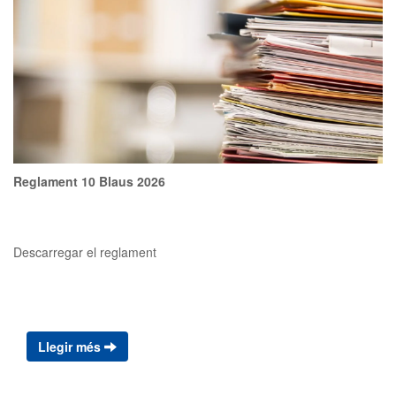
Descompte de 2 euros per socis de les entitats ACIDH; CVG;
correCATagafo El preu per la cursa infantil i les persones amb
certificat de discapacitat (CAD) serà de 10€ amb samarreta / 6€
sense samarreta La talla de la samarreta la podran triar només
les persones que s'inscriguin abans del 25 de maig. RECOLLIDA
DE DORSALS: Local dels Castellers de la Vila de Gràcia (Can
Musons C/ Alzina 7) dissabte 6 de juny de 10h a 19h Més
informació: 10blaus@cvg.cat
Reglament 10 Blaus 2026
Descarregar el reglament
Llegir més